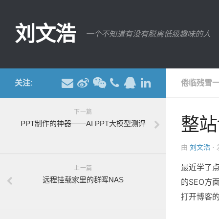
刘文浩
一个不知道有没有脱离低级趣味的人
关注:
倦临残雪一
下一篇
整站
PPT制作的神器——AI PPT大模型测评
由
刘文浩
·
最近学了
上一篇
远程挂载家里的群晖NAS
的SEO方
打开博客