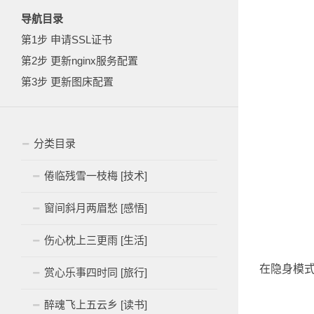
导航目录
第1步 申请SSL证书
第2步 更新nginx服务配置
第3步 更新图床配置
分类目录
倦临残雪一枝梅 [技术]
窗间斜月两眉愁 [感悟]
伤心枕上三更雨 [生活]
在隐身模
赏心乐事四时同 [旅行]
醉魂飞上五云乡 [读书]