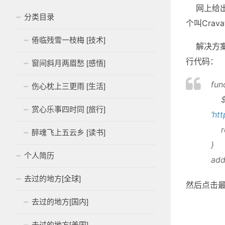
网上给出
分类目录
个叫Crav
倦临残雪一枝梅 [技术]
解决方案很简
行代码：
窗间斜月两眉愁 [感悟]
fun
伤心枕上三更雨 [生活]
$av
赏心乐事四时同 [旅行]
‘
htt
ret
醉魂飞上五云乡 [读书]
}
个人简历
add_
去过的地方[全球]
然后点击最
去过的地方[国内]
去过的地方[美国]