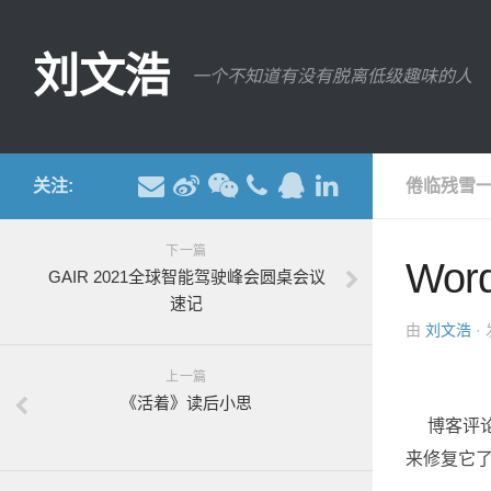
刘文浩
一个不知道有没有脱离低级趣味的人
关注:
倦临残雪一
下一篇
Wor
GAIR 2021全球智能驾驶峰会圆桌会议
速记
由
刘文浩
·
上一篇
《活着》读后小思
博客评论
来修复它