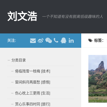
刘文浩
一个不知道有没有脱离低级趣味的人
关注:
标签：
分类目录
倦临残雪一枝梅 [技术]
窗间斜月两眉愁 [感悟]
伤心枕上三更雨 [生活]
赏心乐事四时同 [旅行]