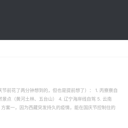
节前花了两分钟想到的，但也是提前想了）： 1. 丙察察自
自然景点（黄河土林、五台山） 4. 辽宁海岸线自驾 5. 云南
） 方案一，因为西藏突发持久的疫情，能在国庆节控制住的