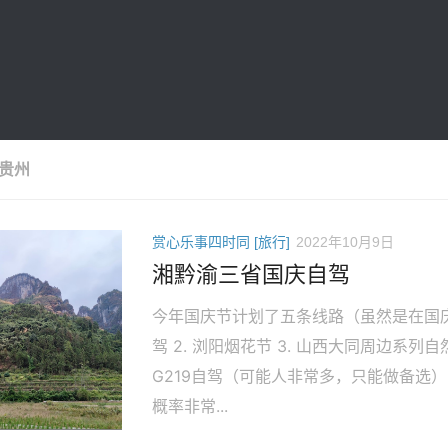
贵州
赏心乐事四时同 [旅行]
2022年10月9日
湘黔渝三省国庆自驾
今年国庆节计划了五条线路（虽然是在国庆
驾 2. 浏阳烟花节 3. 山西大同周边系列
G219自驾（可能人非常多，只能做备选
概率非常...