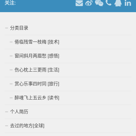
关注:
分类目录
倦临残雪一枝梅 [技术]
窗间斜月两眉愁 [感悟]
伤心枕上三更雨 [生活]
赏心乐事四时同 [旅行]
醉魂飞上五云乡 [读书]
个人简历
去过的地方[全球]