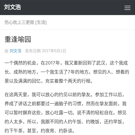
刘文浩
伤心枕上三更雨 [生活]
重逢喻园
由
刘文浩
· 发布日期
2017年6月1日
一个偶然的机会，在2017年，我又重新回到了武汉，这个我成
长、成熟的地方，一个我生活了7年的地方。想见的人、想看的
景以及满满的回忆，充实着整个两天的行程。
在这两天里，我可以放心的约见以前的挚友。参加工作以后，
养成了讲话之前都要过一遍脑子的习惯，然而在挚友面前，我
可以暂时摒弃这些，放心吐露一切。说不清的轻松自在。想见
的人太多，所以，我跟不同的人约午饭、约晚饭，还约早饭，
约下午茶，甚至，约夜宵、约卧谈。