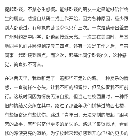
提起卧谈，不禁心生感慨。能够卧谈的朋友一定是能够陪伴终
生的朋友。感觉自从研二找工作开始，因为各种原因，极少跟
别人卧谈过。有印象的卧谈貌似只有三次。一次是读研出差去
广州时约高中同学，卧谈到接近天亮。一次是在美国时，与基
地同学见面并卧谈到凌晨三四点。还有一次是工作之后，与某
同事一起卧谈到四点。而这次，跟基地同学卧谈n久，这种感
觉，简直妙不可言。
在这两天里，我重新走了一遍那些年走过的路。一种复杂的情
感，一直徜徉在心头，让我不断的想留步，但又催促我不断前
行。这段时间因为情伤无法自拔，但当走在校园里时，一种怀
旧的情结又交织在其中。路过了那些年我们拼搏过的西七楼，
有些振奋还有些忧伤。路过了青年园，无法克制的想起了跟初
恋的故事，有些兴奋但更多的是失落。路过了集贸市场，看到
修的漂漂亮亮的道路，为学校越来越好感到开心但想的更多的