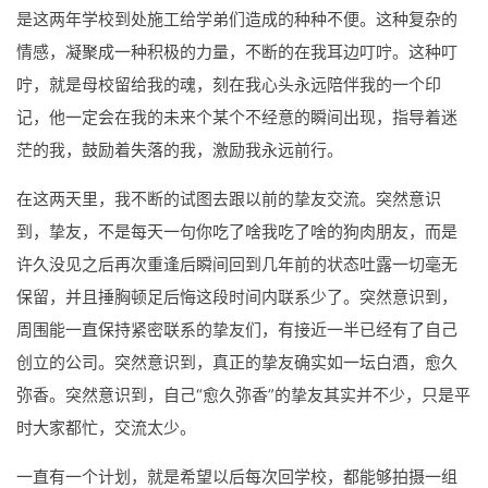
是这两年学校到处施工给学弟们造成的种种不便。这种复杂的
情感，凝聚成一种积极的力量，不断的在我耳边叮咛。这种叮
咛，就是母校留给我的魂，刻在我心头永远陪伴我的一个印
记，他一定会在我的未来个某个不经意的瞬间出现，指导着迷
茫的我，鼓励着失落的我，激励我永远前行。
在这两天里，我不断的试图去跟以前的挚友交流。突然意识
到，挚友，不是每天一句你吃了啥我吃了啥的狗肉朋友，而是
许久没见之后再次重逢后瞬间回到几年前的状态吐露一切毫无
保留，并且捶胸顿足后悔这段时间内联系少了。突然意识到，
周围能一直保持紧密联系的挚友们，有接近一半已经有了自己
创立的公司。突然意识到，真正的挚友确实如一坛白酒，愈久
弥香。突然意识到，自己“愈久弥香”的挚友其实并不少，只是平
时大家都忙，交流太少。
一直有一个计划，就是希望以后每次回学校，都能够拍摄一组